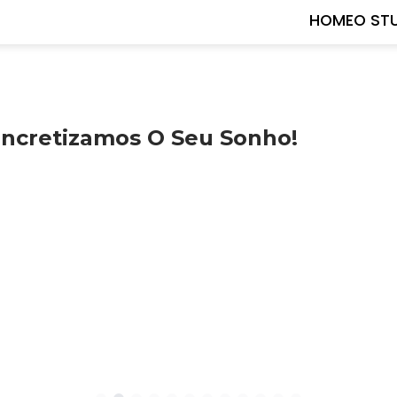
HOME
O ST
ncretizamos O Seu Sonho!