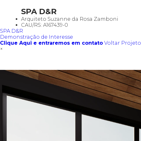
SPA D&R
Arquiteto Suzanne da Rosa Zamboni
CAU/RS: A167439-0
SPA D&R
Demonstração de Interesse
Clique Aqui e entraremos em contato
Voltar Projeto
×