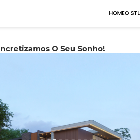
HOME
O ST
ncretizamos O Seu Sonho!