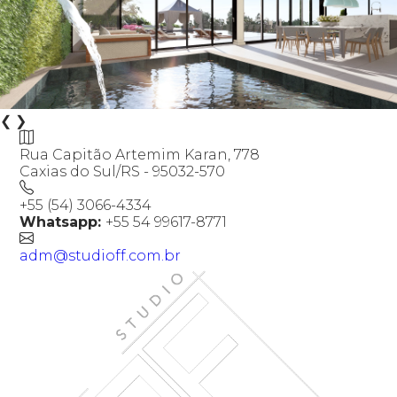
❮
❯
Rua Capitão Artemim Karan, 778
Caxias do Sul/RS - 95032-570
+55 (54) 3066-4334
Whatsapp:
+55 54 99617-8771
adm@studioff.com.br