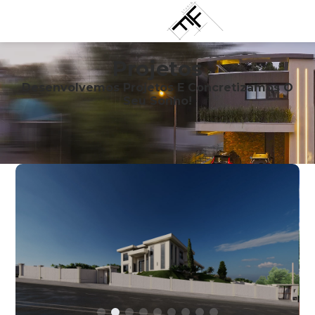
Projetos
Desenvolvemos Projetos E Concretizamos O
Seu Sonho!