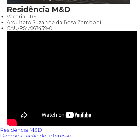
Residência M&D
Vacaria - RS
Arquiteto Suzanne da Rosa Zamboni
CAU/RS: A167439-0
Residência M&D
Demonstração de Interesse