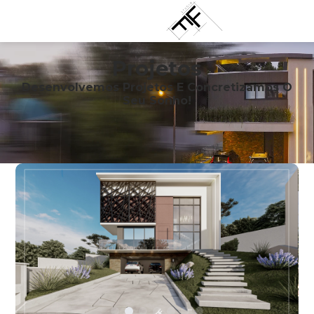
Projetos
Desenvolvemos Projetos E Concretizamos O
Seu Sonho!