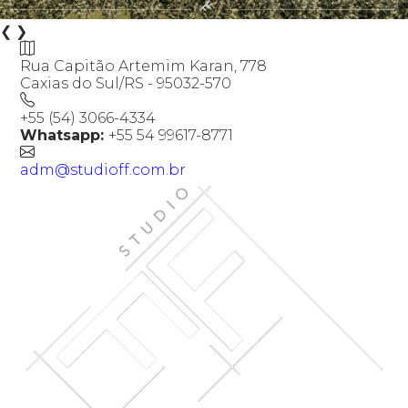
❮
❯
Rua Capitão Artemim Karan, 778
Caxias do Sul/RS - 95032-570
+55 (54) 3066-4334
Whatsapp:
+55 54 99617-8771
adm@studioff.com.br