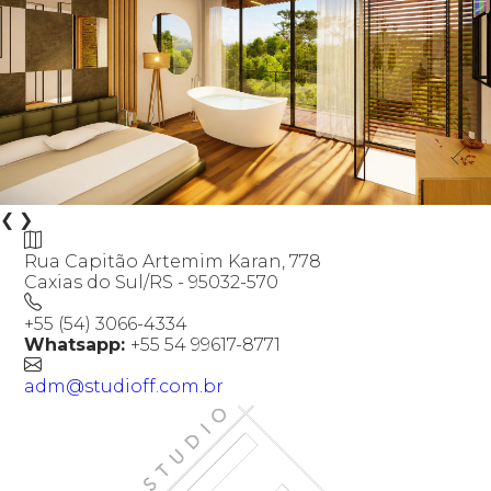
❮
❯
Rua Capitão Artemim Karan, 778
Caxias do Sul/RS - 95032-570
+55 (54) 3066-4334
Whatsapp:
+55 54 99617-8771
adm@studioff.com.br