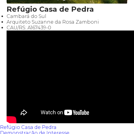
Refúgio Casa de Pedra
Cambará do Sul
Arquiteto Suzanne da Rosa Zamboni
CAU/RS: A167439-0
Refúgio Casa de Pedra
Demonstração de Interesse