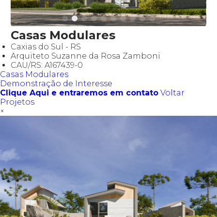
Casas Modulares
Caxias do Sul - RS
Arquiteto Suzanne da Rosa Zamboni
CAU/RS: A167439-0
Casas Modulares
Demonstração de Interesse
Clique Aqui e entraremos em contato
Voltar
Projetos
×