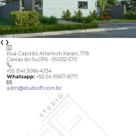
❮
❯
Rua Capitão Artemim Karan, 778
Caxias do Sul/RS - 95032-570
+55 (54) 3066-4334
Whatsapp:
+55 54 99617-8771
adm@studioff.com.br