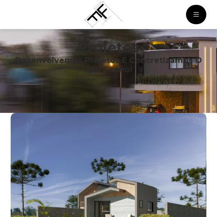
Projetos
Desenvolvemos Projetos E Concretizamos O
Seu Sonho!