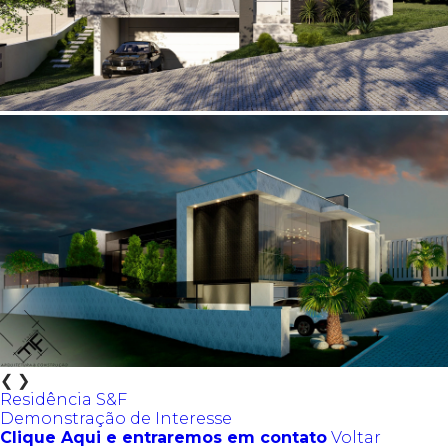
❮
❯
Residência S&F
Demonstração de Interesse
Clique Aqui e entraremos em contato
Voltar