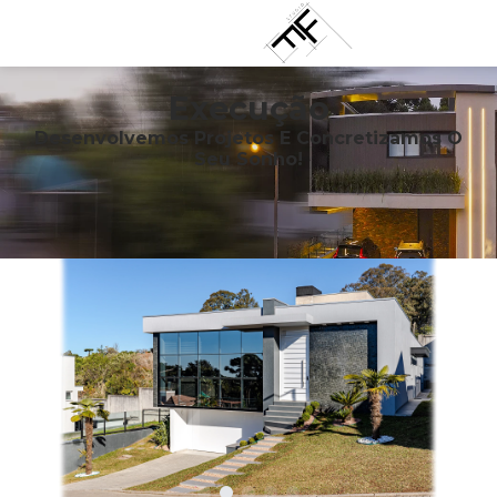
Execução
Desenvolvemos Projetos E Concretizamos O
Seu Sonho!