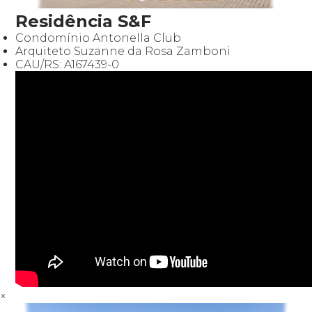
Residência S&F
Condomínio Antonella Club
Arquiteto Suzanne da Rosa Zamboni
CAU/RS: A167439-0
×